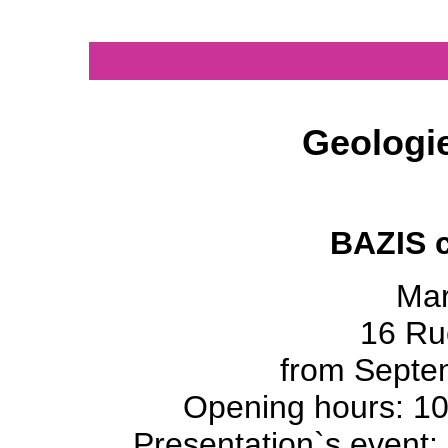
Geologi
BAZIS 
Mar
16 Ru
from Septem
Opening hours: 10
Presentation`s event: